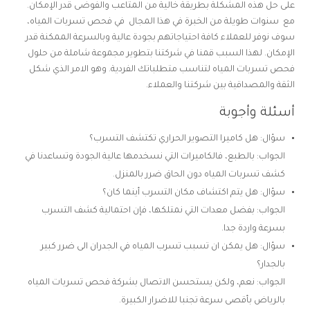
على حل هذه المشكلة بطريقة خالية من المتاعب والفوضى قدر الإمكان.
مع سنوات طويلة من الخبرة في هذا المجال في فحص تسربات المياه،
سوف نوفر للعملاء كافة احتياجاتهم بجودة عالية وبالسرعة الممكنة قدر
الإمكان. لهذا السبب قمنا في شركتنا بتطوير مجموعة شاملة من حلول
فحص تسربات المياه لتناسب متطلباتك الفردية. وهو الامر الذي شكل
الثقة والمصداقية بين شركتنا والعملاء.
أسئلة وأجوبة
سؤال: هل كاميرا التصوير الحراري تكتشف التسرب؟
الجواب: بالطبع، فالكاميرات التي نسخدمها عالية الجودة وتساعدنا في
كشف تسربات المياه دون الحاق ضرر بالمنزل.
سؤال: هل يتم اكتشاف مكان التسرب أينما كان؟
الجواب: بفضل معدات التي نمتلكها، فإن احتمالية كشف التسرب
بسرعة واردة جدا.
سؤال: هل يمكن ان تسبب تسرب المياه في الجدران الى ضرر كبير
بالجدار؟
الجواب: نعم، ولكن يستحسن الاتصال بشركة فحص تسربات المياه
بالرياض بأقصى سرعة تجنبا للاضرار الكبيرة.