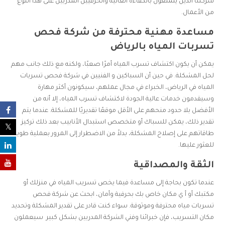
شركتنا الذين يتمتعون بالكفاءة العالية والحرفيين المدربين على هذا النوع
من الأعمال.
مساعدة مهنية محترفة من شركة فحص
تسربات المياه بالرياض
يمكن أن يكون اكتشاف تسرب المياه أمرًا صعبًا، ولكنه مع ذلك جانب مهم
لحل المشكلة. في حين أن السباكين و الفنيين في شركة فحص تسربات
المياه في الرياض، الخبراء في مجال عملهم، سيكونون أكثر مهارة
وسيقدمون خدمات عالية الجودة لاكتشاف تسرب المياه، إلا أنه من
الأفضل بلا حدود منحهم على الأقل موقعًا تقديريًا للمشكلة. عندما يتم
تقدير ذلك، يمكن للسباك أو متخصص استبدال الأنابيب بعد ذلك تركيز
طاقاتهم على إصلاح المشكلة، بدلاً من الاضطرار إلى المرور بعملية طويلة
للعثور عليها.
الثقة والمصداقية
عندما تكون بحاجة إلى مساعدة فيما يخص تسريب المياه في منزلك أو
مكتبك أو أ ي مكان خاص بك بحرفية وأمان، ابحث عن شركة فحص
تسربات مياه محترفة وموثوقة. سواء كنت قادر على تقدير المشكلة وتحديد
مكان التسريب، فإن خبرائنا وفني الشركة المدربين بشكل كبير سيعملون