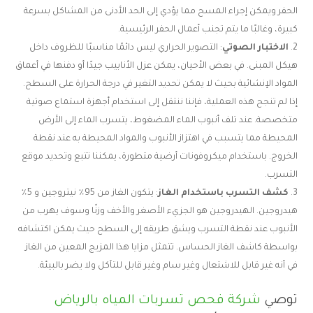
الحفر ويمكن إجراء المسح مما يؤدي إلى الحد الأدنى من المشاكل بسرعة
كبيرة، وغالبًا ما يتم تجنب أعمال الحفر الرئيسية.
الاختبار الصوتي
: التصوير الحراري ليس دائمًا مناسبًا للظروف داخل
هيكل المبنى. في بعض الأحيان، يمكن عزل الأنابيب جيدًا أو دفنها في أعماق
المواد الإنشائية بحيث لا يمكن تحديد التغير في درجة الحرارة على السطح.
إذا لم تنجح هذه العملية، فإننا ننتقل إلى استخدام أجهزة استماع صوتية
متخصصة. عند تلف أنبوب الماء المضغوط، يتسرب الماء إلى الأرض
المحيطة مما يتسبب في اهتزاز الأنبوب والمواد المحيطة به عند نقطة
الخروج. باستخدام ميكروفونات أرضية متطورة، يمكننا تتبع وتحديد موقع
التسرب.
كشف التسرب باستخدام الغاز
: يتكون الغاز من 95٪ نيتروجين و 5٪
هيدروجين. الهيدروجين هو الجزيء الأصغر والأخف وزنًا وسوف يهرب من
الأنبوب عند نقطة التسرب ويشق طريقه إلى السطح حيث يمكن اكتشافه
بواسطة كاشف الغاز الحساس. تتمثل مزايا هذا المزيج المعين من الغاز
في أنه غير قابل للاشتعال وغير سام وغير قابل للتآكل ولا يضر بالبيئة.
توصي
شركة فحص تسربات المياه بالرياض