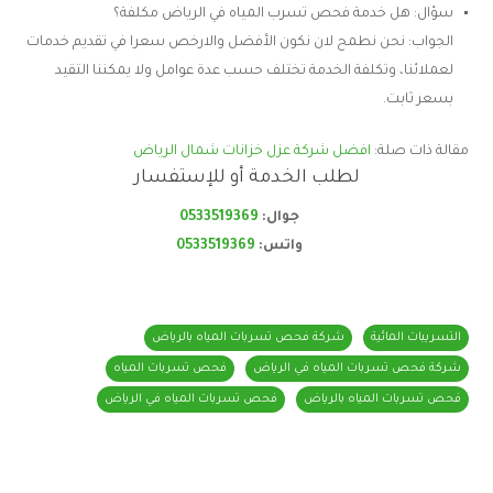
سؤال: هل خدمة فحص تسرب المياه في الرياض مكلفة؟
الجواب: نحن نطمح لان نكون الأفضل والارخص سعرا في تقديم خدمات
لعملائنا، وتكلفة الخدمة تختلف حسب عدة عوامل ولا يمكننا التقيد
بسعر ثابت.
مقالة ذات صلة:
افضل شركة عزل خزانات شمال الرياض
لطلب الخدمة أو للإستفسار
جوال:
0533519369
واتس:
0533519369
التسريبات المائية
شركة فحص تسربات المياه بالرياض
شركة فحص تسربات المياه في الرياض
فحص تسربات المياه
فحص تسربات المياه بالرياض
فحص تسربات المياه في الرياض