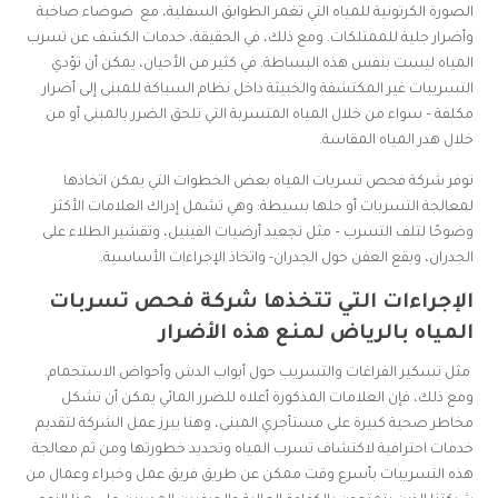
الصورة الكرتونية للمياه التي تغمر الطوابق السفلية، مع ضوضاء صاخبة
وأضرار جلية للممتلكات. ومع ذلك، في الحقيقة، خدمات الكشف عن تسرب
المياه ليست بنفس هذه البساطة. في كثير من الأحيان، يمكن أن تؤدي
التسريبات غير المكتشفة والخبيثة داخل نظام السباكة للمبنى إلى أضرار
مكلفة – سواء من خلال المياه المتسربة التي تلحق الضرر بالمبنى أو من
خلال هدر المياه المقاسة.
توفر شركة فحص تسربات المياه بعض الخطوات التي يمكن اتخاذها
لمعالجة التسربات أو حلها بسيطة: وهي تشمل إدراك العلامات الأكثر
وضوحًا لتلف التسرب – مثل تجعيد أرضيات الفينيل، وتقشير الطلاء على
الجدران، وبقع العفن حول الجدران- واتخاذ الإجراءات الأساسية.
الإجراءات التي تتخذها شركة فحص تسربات
المياه بالرياض لمنع هذه الأضرار
مثل تسكير الفراغات والتسريب حول أبواب الدش وأحواض الاستحمام.
ومع ذلك، فإن العلامات المذكورة أعلاه للضرر المائي يمكن أن تشكل
مخاطر صحية كبيرة على مستأجري المبنى، وهنا يبرز عمل الشركة لتقديم
خدمات احترافية لاكتشاف تسرب المياه وتحديد خطورتها ومن ثم معالجة
هذه التسريبات بأسرع وقت ممكن عن طريق فريق عمل وخبراء وعمال من