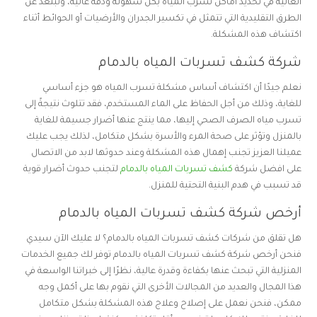
العالية في تحديد أماكن تسرب المياه بكل سهولة ودقة عالية، ونبتعد عن
الطرق التقليدية التي تتمثل في تكسير الجدران والأرضيات أو الحوائط أثناء
اكتشاف هذه المشكلة.
شركة كشف تسربات المياه بالدمام
نعلم جيدًا أن اكتشاف أساس مشكلة تسرب المياه هو جزء أساسي
للغاية، وذلك من أجل الحفاظ على الماء المستخدم، فقد تتلوث نتيجةً إلى
تسرب مياه الصرف الصحي إليها، مما ينتج عنها أضرار جسيمة للغاية
بالمنزل وتؤثر على صحة المرء والأسرة بشكل متكامل، لذلك يجب عليك
عميلنا العزيز تجنب إهمال هذه المشكلة وعند حدوثها لابد من الاتصال
على افضل شركة
كشف تسربات المياه بالدمام
لتجنب حدوث أضرار قوية
قد تسبب في هدم البنية التحتية للمنزل.
أرخص شركة كشف تسربات المياه بالدمام
هل تقلق من شركات كشف تسربات المياه بالدمام؟ لا عليك الآن سيدي
فنحن أرخص شركة كشف تسربات المياه بالدمام توفر لك جميع الخدمات
المنزلية التي تبحث عنها بكفاءة وقدرة عالية، نظرًا إلى خبراتنا الواسعة في
هذا المجال والعديد من المجالات الأخرى التي نقوم بها على أكمل وجه
ممكن، فنحن نعمل على إصلاح وعلاج هذه المشكلة بشكل متكامل